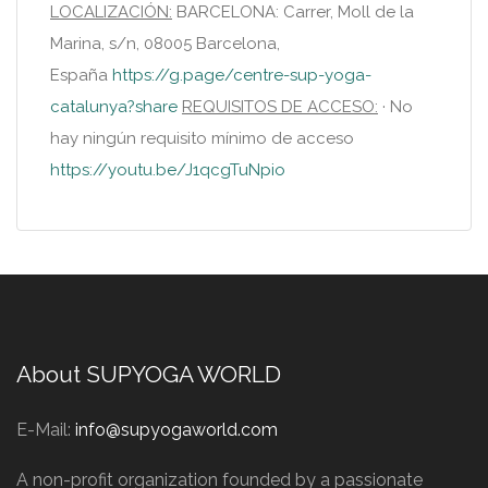
LOCALIZACIÓN:
BARCELONA: Carrer, Moll de la
Marina, s/n, 08005 Barcelona,
España
https://g.page/centre-sup-yoga-
catalunya?share
REQUISITOS DE ACCESO:
· No
hay ningún requisito mínimo de acceso
https://youtu.be/J1qcgTuNpio
About SUPYOGA WORLD
E-Mail:
info@supyogaworld.com
A non-profit organization founded by a passionate