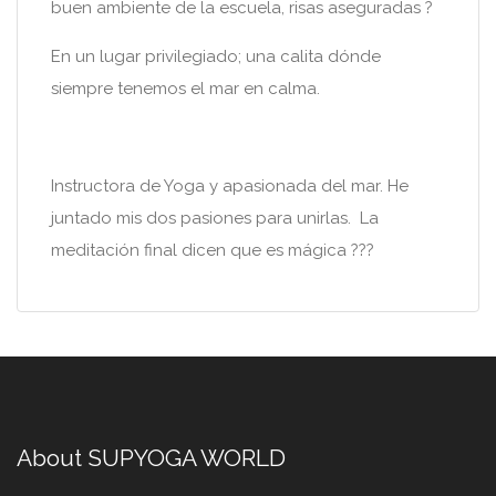
buen ambiente de la escuela, risas aseguradas ?
En un lugar privilegiado; una calita dónde
siempre tenemos el mar en calma.
Instructora de Yoga y apasionada del mar. He
juntado mis dos pasiones para unirlas. La
meditación final dicen que es mágica ???
About SUPYOGA WORLD